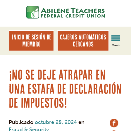
saltar
Saltar
al
al
contenido
inicio
de
sesión
INICIO DE SESIÓN DE
Cajeros automáticos
de
MIEMBRO
cercanos
Menú
banca
web
¡No se deje atrapar en
una estafa de declaración
de impuestos!
Publicado
octubre 28, 2024
en
Fraud & Security