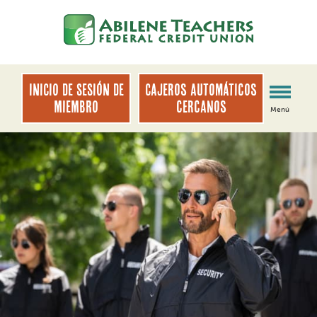
saltar
Saltar
al
al
contenido
inicio
de
sesión
INICIO DE SESIÓN DE
Cajeros automáticos
de
MIEMBRO
cercanos
Menú
banca
web