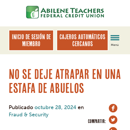
saltar
Saltar
al
al
contenido
inicio
de
sesión
INICIO DE SESIÓN DE
Cajeros automáticos
de
MIEMBRO
cercanos
Menú
banca
web
No se deje atrapar en una
estafa de abuelos
Publicado
octubre 28, 2024
en
Fraud & Security
COMPARTIR: