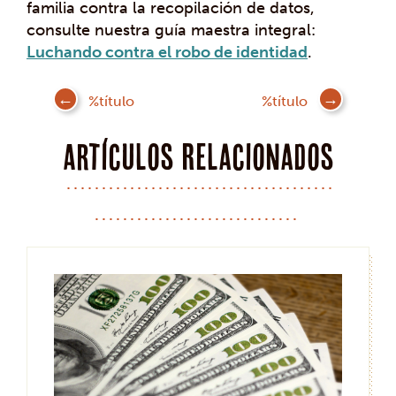
familia contra la recopilación de datos,
consulte nuestra guía maestra integral:
Luchando contra el robo de identidad
.
Mensaje
%título
%título
de
navegación
Artículos Relacionados