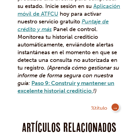
su estado. Inicie sesión en su
Aplicación
móvil de ATFCU
hoy para activar
nuestro servicio gratuito
Puntaje de
crédito y más
Panel de control.
Monitorea tu historial crediticio
automáticamente, enviándote alertas
instantáneas en el momento en que se
detecta una consulta no autorizada en
tu registro.
(Aprenda cómo gestionar su
informe de forma segura con nuestra
guía:
Paso 9: Construir y mantener un
excelente historial crediticio.
!)
Mensaje
%título
de
navegación
Artículos Relacionados