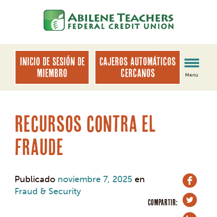
saltar
Saltar
al
al
contenido
inicio
de
sesión
INICIO DE SESIÓN DE
Cajeros automáticos
de
MIEMBRO
cercanos
Menú
banca
web
Recursos contra el
fraude
Publicado
noviembre 7, 2025
en
Fraud & Security
COMPARTIR: