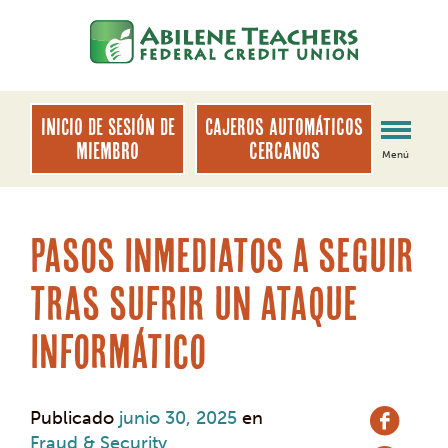
saltar
Saltar
al
al
contenido
inicio
de
sesión
INICIO DE SESIÓN DE
Cajeros automáticos
de
MIEMBRO
cercanos
Menú
banca
web
Pasos inmediatos a seguir
tras sufrir un ataque
informático
Publicado
junio 30, 2025
en
Fraud & Security