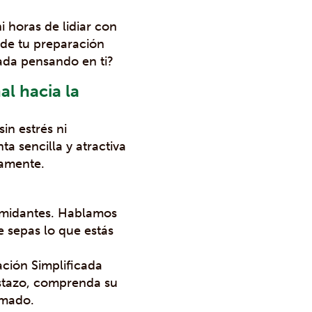
ni horas de lidiar con
 de tu preparación
ada pensando en ti?
l hacia la
in estrés ni
a sencilla y atractiva
damente.
timidantes. Hablamos
e sepas lo que estás
ación Simplificada
vistazo, comprenda su
umado.