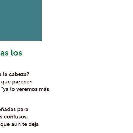
ias los
a la cabeza?
o que parecen
a "ya lo veremos más
señadas para
s confusos,
 que aún te deja