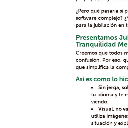
¿Pero qué pasaría si p
software complejo? ¿Y
para la jubilación en
Presentamos Jub
Tranquilidad Me
Creemos que todos mer
confusión. Por eso, qu
que simplifica la com
Así es como lo hi
Sin jerga, so
tu idioma y te 
viendo.
Visual, no v
utiliza imágene
situación y exp