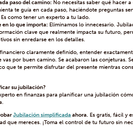
ada paso del camino:
No necesitas saber qué hacer a 
ienta te guía en cada paso, haciéndote preguntas sen
. Es como tener un experto a tu lado.
 en lo que importa:
Eliminamos lo innecesario. Jubila
nformación clave que realmente impacta su futuro, per
ativos sin enredarse en los detalles.
 financiero claramente definido, entender exactamen
e vas por buen camino. Se acabaron las conjeturas. Se
ico que te permite disfrutar del presente mientras con
ficar su jubilación?
xperto en finanzas para planificar una jubilación cómo
a.
probar
Jubilación simplificada
ahora.
Es gratis, fácil y
idad que mereces. ¡Toma el control de tu futuro sin ne