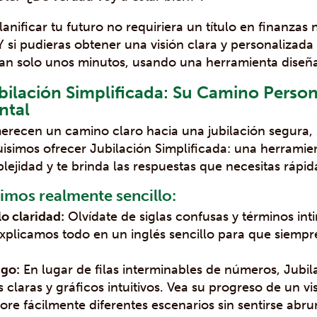
lanificar tu futuro no requiriera un título en finanzas 
 si pudieras obtener una visión clara y personalizada
 tan solo unos minutos, usando una herramienta diseñ
ilación Simplificada: Su Camino Persona
ntal
ecen un camino claro hacia una jubilación segura, s
isimos ofrecer Jubilación Simplificada: una herramient
plejidad y te brinda las respuestas que necesitas rápi
cimos realmente sencillo:
lo claridad:
Olvídate de siglas confusas y términos in
explicamos todo en un inglés sencillo para que siempr
ago:
En lugar de filas interminables de números, Jubil
s claras y gráficos intuitivos. Vea su progreso de un 
lore fácilmente diferentes escenarios sin sentirse abr