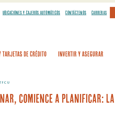
UBICACIONES Y CAJEROS AUTOMÁTICOS
CONTÁCTENOS
CARRERAS
 Tarjetas De Crédito
Invertir Y Asegurar
culos
onetas ligeras
 de automóviles por primera vez
 recreativos y embarcaciones
Ahorros para educación de Coverdell
Prés
Préstamos sobre el v
ATFCU
inar, comience a planificar: l
a