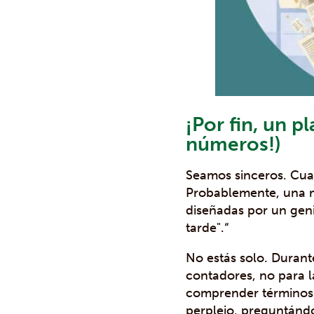
¡Por fin, un p
números!)
Seamos sinceros. Cuan
Probablemente, una m
diseñadas por un geni
tarde".“
No estás solo. Durant
contadores, no para 
comprender términos f
perplejo, preguntándo