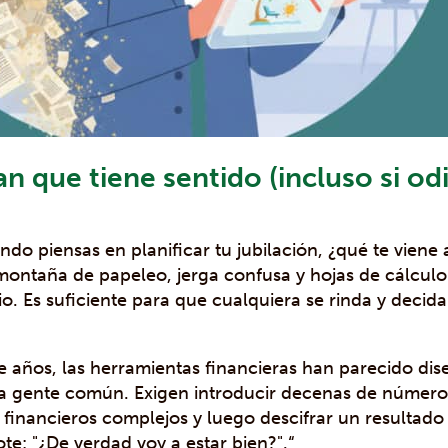
lan que tiene sentido (incluso si od
do piensas en planificar tu jubilación, ¿qué te viene 
ontaña de papeleo, jerga confusa y hojas de cálcul
o. Es suficiente para que cualquiera se rinda y decid
e años, las herramientas financieras han parecido di
la gente común. Exigen introducir decenas de número
inancieros complejos y luego descifrar un resultado
te: "¿De verdad voy a estar bien?".“