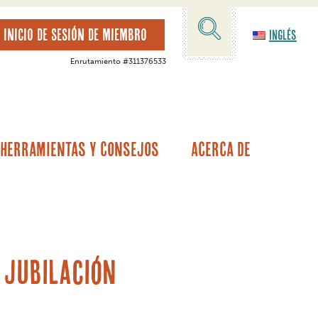
INICIO DE SESIÓN DE MIEMBRO
Inglés
Enrutamiento #311376533
Herramientas Y Consejos
Acerca De
tamos hipotecarios
alor de la vivienda
Garantía del vehículo/Cobertura de averías
Otras opciones de préstamos
a jubilación