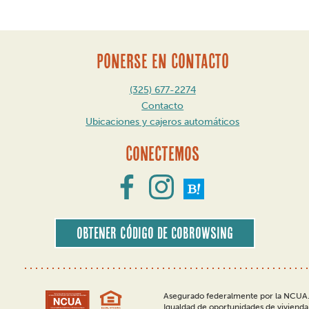
PONERSE EN CONTACTO
(325) 677-2274
Contacto
Ubicaciones y cajeros automáticos
Conectemos
Obtener código de CoBrowsing
Asegurado federalmente por la NCUA
Igualdad de oportunidades de vivien