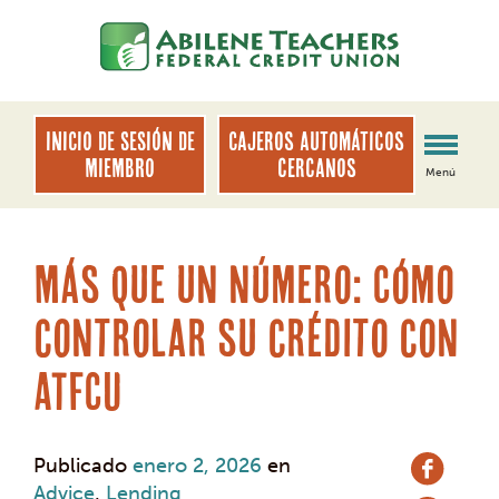
saltar
Saltar
al
al
contenido
inicio
de
sesión
INICIO DE SESIÓN DE
Cajeros automáticos
de
MIEMBRO
cercanos
Menú
banca
web
Más que un número: Cómo
controlar su crédito con
ATFCU
Publicado
enero 2, 2026
en
Advice
,
Lending