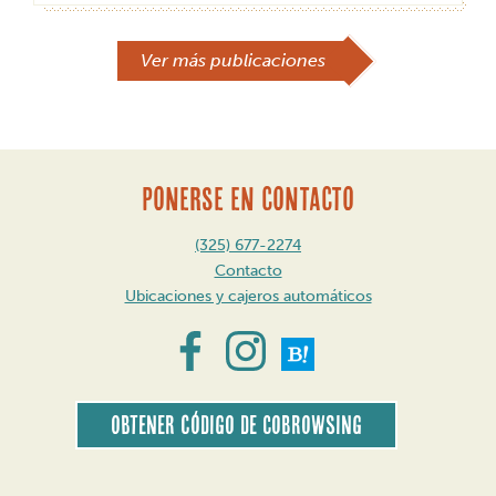
Navegación
Ver más publicaciones
de
publicaciones
PONERSE EN CONTACTO
(325) 677-2274
Contacto
Ubicaciones y cajeros automáticos
Obtener código de CoBrowsing