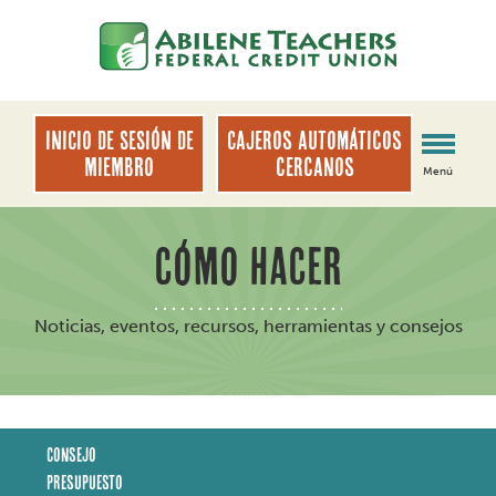
saltar
Saltar
al
al
contenido
inicio
de
sesión
INICIO DE SESIÓN DE
Cajeros automáticos
de
MIEMBRO
cercanos
Menú
banca
web
CÓMO HACER
Noticias, eventos, recursos, herramientas y consejos
Consejo
Presupuesto