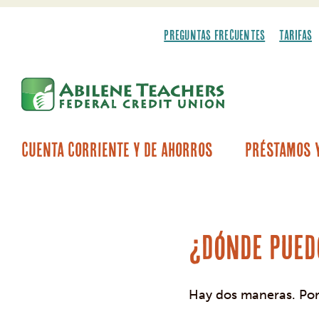
saltar
Saltar
al
al
PREGUNTAS FRECUENTES
TARIFAS
contenido
inicio
de
sesión
de
banca
web
Cuenta Corriente Y De Ahorros
Préstamos Y
Ahorros para educación de Coverdell
Préstamos para vehí
Préstamos para automóviles y cami
Programa para compradores
Centro de arranque inteligente para vehículos
Préstamos para vehículos
¿Dónde pued
Hay dos maneras. Por f