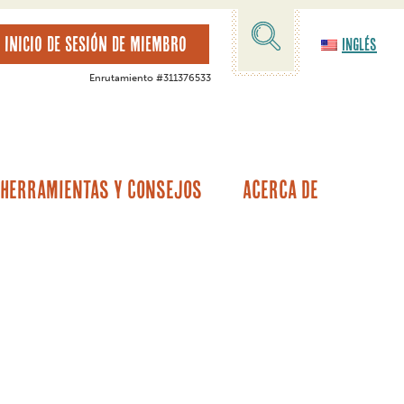
INICIO DE SESIÓN DE MIEMBRO
Inglés
Enrutamiento #311376533
Herramientas Y Consejos
Acerca De
tamos hipotecarios
alor de la vivienda
Garantía del vehículo/Cobertura de averías
Otras opciones de préstamos