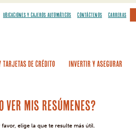
UBICACIONES Y CAJEROS AUTOMÁTICOS
CONTÁCTENOS
CARRERAS
 Tarjetas De Crédito
Invertir Y Asegurar
culos
onetas ligeras
 de automóviles por primera vez
 recreativos y embarcaciones
Ahorros para educación de Coverdell
Prés
Préstamos sobre el v
o ver mis resúmenes?
avor, elige la que te resulte más útil.