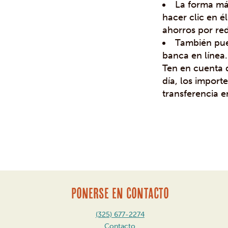
La forma más
hacer clic en é
ahorros por red
También pued
banca en línea
Ten en cuenta q
día, los impor
transferencia e
Mensaje
de
navegación
PONERSE EN CONTACTO
(325) 677-2274
Contacto