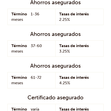
Ahorros asegurados
de
de
préstamo
interés
Término
1-36
Tasas de interés
meses
2.25%
Ahorros asegurados
Término
37-60
Tasas de interés
meses
3.25%
Ahorros asegurados
Término
61-72
Tasas de interés
meses
4.25%
Certificado asegurado
Término
varía
Tasas de interés