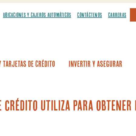
UBICACIONES Y CAJEROS AUTOMÁTICOS
CONTÁCTENOS
CARRERAS
 Tarjetas De Crédito
Invertir Y Asegurar
culos
onetas ligeras
 de automóviles por primera vez
 recreativos y embarcaciones
Ahorros para educación de Coverdell
Prés
Préstamos sobre el v
 crédito utiliza para obtener