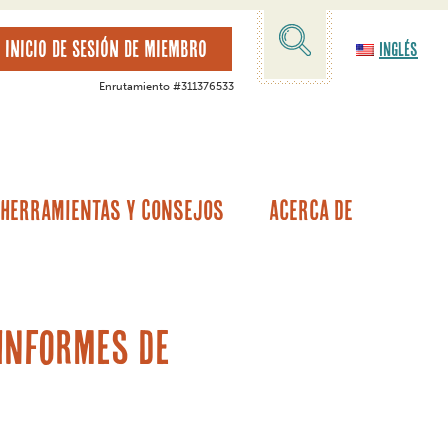
INICIO DE SESIÓN DE MIEMBRO
Inglés
Enrutamiento #311376533
Herramientas Y Consejos
Acerca De
tamos hipotecarios
alor de la vivienda
Garantía del vehículo/Cobertura de averías
Otras opciones de préstamos
 informes de