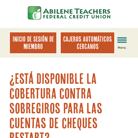
saltar
Saltar
al
al
contenido
inicio
de
sesión
INICIO DE SESIÓN DE
Cajeros automáticos
de
MIEMBRO
cercanos
Menú
banca
web
¿Está disponible la
cobertura contra
sobregiros para las
cuentas de cheques
Restart?