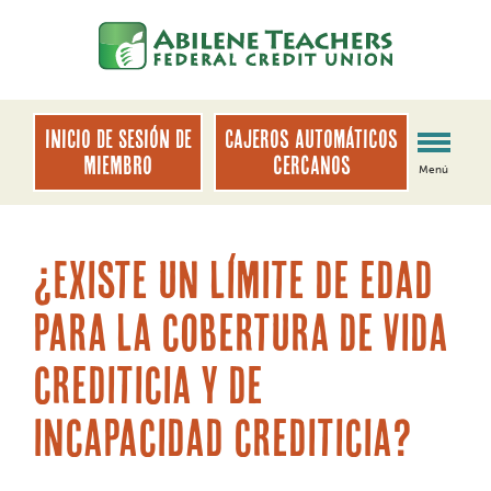
saltar
Saltar
al
al
contenido
inicio
de
sesión
INICIO DE SESIÓN DE
Cajeros automáticos
de
MIEMBRO
cercanos
Menú
banca
web
¿Existe un límite de edad
para la cobertura de vida
crediticia y de
incapacidad crediticia?