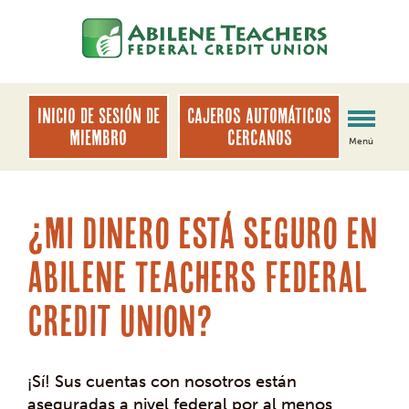
saltar
Saltar
al
al
contenido
inicio
de
sesión
INICIO DE SESIÓN DE
Cajeros automáticos
de
MIEMBRO
cercanos
Menú
banca
web
¿Mi dinero está seguro en
Abilene Teachers Federal
Credit Union?
¡Sí! Sus cuentas con nosotros están
aseguradas a nivel federal por al menos