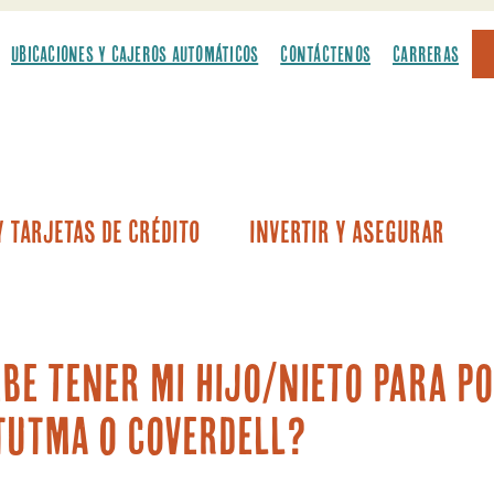
UBICACIONES Y CAJEROS AUTOMÁTICOS
CONTÁCTENOS
CARRERAS
 Tarjetas De Crédito
Invertir Y Asegurar
culos
onetas ligeras
 de automóviles por primera vez
 recreativos y embarcaciones
Ahorros para educación de Coverdell
Prés
Préstamos sobre el v
be tener mi hijo/nieto para p
TUTMA o Coverdell?