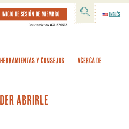
INICIO DE SESIÓN DE MIEMBRO
Inglés
Enrutamiento #311376533
Herramientas Y Consejos
Acerca De
tamos hipotecarios
alor de la vivienda
Garantía del vehículo/Cobertura de averías
Otras opciones de préstamos
oder abrirle