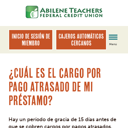
saltar
Saltar
al
al
contenido
inicio
de
sesión
INICIO DE SESIÓN DE
Cajeros automáticos
de
MIEMBRO
cercanos
Menú
banca
web
¿Cuál es el cargo por
pago atrasado de mi
préstamo?
Hay un período de gracia de 15 días antes de
que se cobren cargos por pagos atrasados.