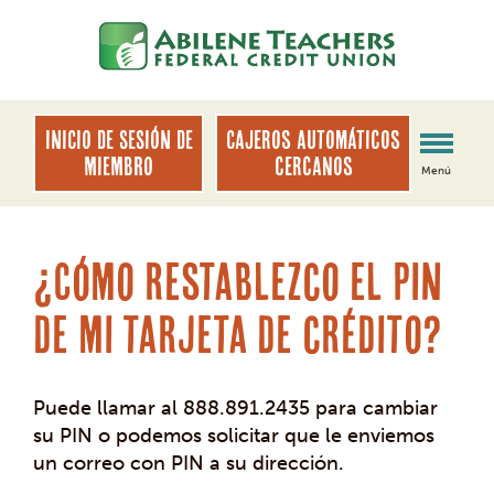
saltar
Saltar
al
al
contenido
inicio
de
sesión
INICIO DE SESIÓN DE
Cajeros automáticos
de
MIEMBRO
cercanos
Menú
banca
web
¿Cómo restablezco el PIN
de mi tarjeta de crédito?
Puede llamar al 888.891.2435 para cambiar
su PIN o podemos solicitar que le enviemos
un correo con PIN a su dirección.