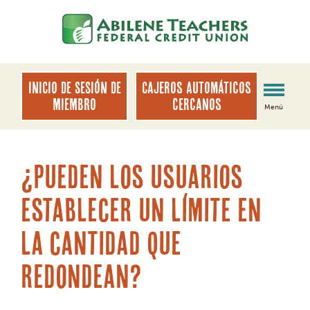
saltar
Saltar
al
al
contenido
inicio
de
sesión
INICIO DE SESIÓN DE
Cajeros automáticos
de
MIEMBRO
cercanos
Menú
banca
web
¿Pueden los usuarios
establecer un límite en
la cantidad que
redondean?