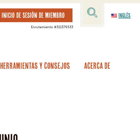
INICIO DE SESIÓN DE MIEMBRO
Inglés
Enrutamiento #311376533
Herramientas Y Consejos
Acerca De
tamos hipotecarios
alor de la vivienda
Garantía del vehículo/Cobertura de averías
Otras opciones de préstamos
junio