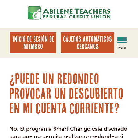
saltar
Saltar
al
al
contenido
inicio
de
sesión
INICIO DE SESIÓN DE
Cajeros automáticos
de
MIEMBRO
cercanos
Menú
banca
web
¿Puede un redondeo
provocar un descubierto
en mi cuenta corriente?
No. El programa Smart Change está diseñado
para que no permita realizar un redondeo si