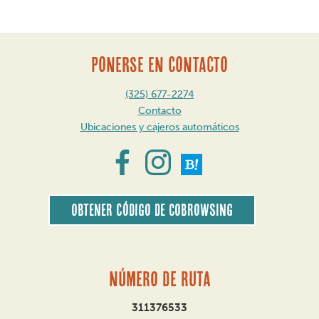
ayudarte
a
encontrar?
PONERSE EN CONTACTO
(325) 677-2274
Contacto
Ubicaciones y cajeros automáticos
Obtener código de CoBrowsing
Número de ruta
311376533