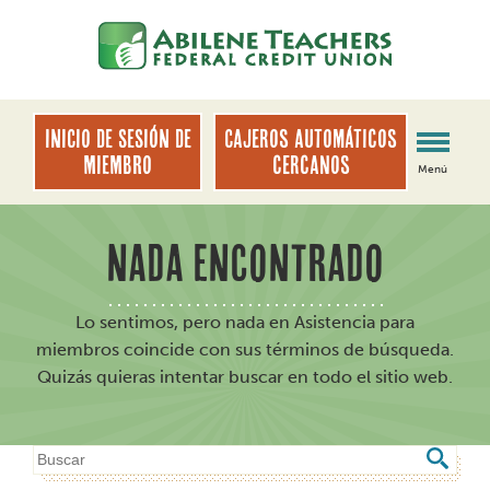
saltar
Saltar
al
al
contenido
inicio
de
sesión
INICIO DE SESIÓN DE
Cajeros automáticos
de
MIEMBRO
cercanos
Menú
banca
web
NADA ENCONTRADO
Lo sentimos, pero nada en Asistencia para
miembros coincide con sus términos de búsqueda.
Quizás quieras intentar buscar en todo el sitio web.
¿Qué
podemos