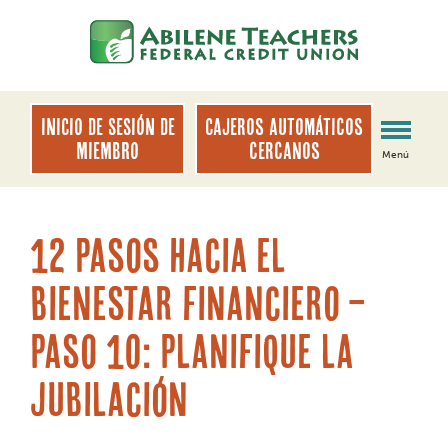
saltar
Saltar
al
al
contenido
inicio
de
sesión
INICIO DE SESIÓN DE
Cajeros automáticos
de
MIEMBRO
cercanos
Menú
banca
web
12 pasos hacia el
bienestar financiero –
Paso 10: Planifique la
jubilación