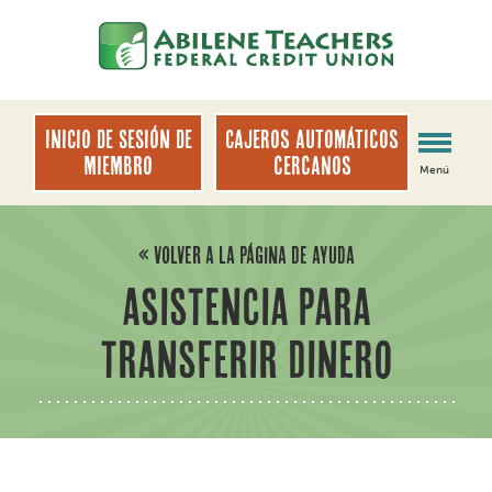
saltar
Saltar
al
al
contenido
inicio
de
sesión
INICIO DE SESIÓN DE
Cajeros automáticos
de
MIEMBRO
cercanos
Menú
banca
web
« VOLVER A LA PÁGINA DE AYUDA
ASISTENCIA PARA
TRANSFERIR DINERO