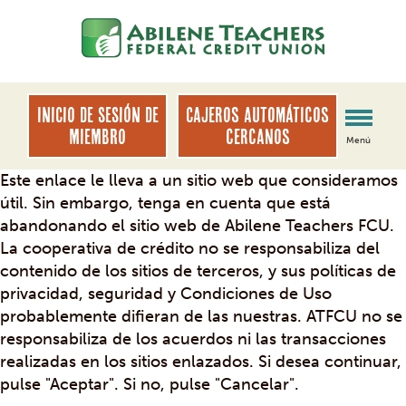
saltar
Saltar
al
al
contenido
inicio
de
sesión
INICIO DE SESIÓN DE
Cajeros automáticos
de
MIEMBRO
cercanos
Menú
banca
web
Este enlace le lleva a un sitio web que consideramos
útil. Sin embargo, tenga en cuenta que está
abandonando el sitio web de Abilene Teachers FCU.
La cooperativa de crédito no se responsabiliza del
contenido de los sitios de terceros, y sus políticas de
privacidad, seguridad y Condiciones de Uso
probablemente difieran de las nuestras. ATFCU no se
responsabiliza de los acuerdos ni las transacciones
realizadas en los sitios enlazados. Si desea continuar,
pulse "Aceptar". Si no, pulse "Cancelar".