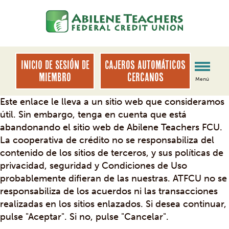
saltar
Saltar
al
al
contenido
inicio
de
sesión
INICIO DE SESIÓN DE
Cajeros automáticos
de
MIEMBRO
cercanos
Menú
banca
web
Este enlace le lleva a un sitio web que consideramos
útil. Sin embargo, tenga en cuenta que está
abandonando el sitio web de Abilene Teachers FCU.
La cooperativa de crédito no se responsabiliza del
contenido de los sitios de terceros, y sus políticas de
privacidad, seguridad y Condiciones de Uso
probablemente difieran de las nuestras. ATFCU no se
responsabiliza de los acuerdos ni las transacciones
realizadas en los sitios enlazados. Si desea continuar,
pulse "Aceptar". Si no, pulse "Cancelar".